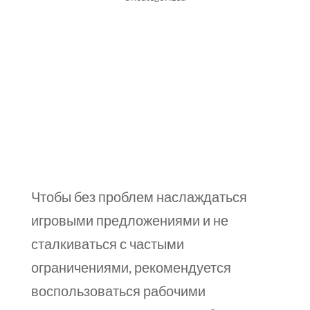
Чтобы без проблем наслаждаться
игровыми предложениями и не
сталкиваться с частыми
ограничениями, рекомендуется
воспользоваться рабочими