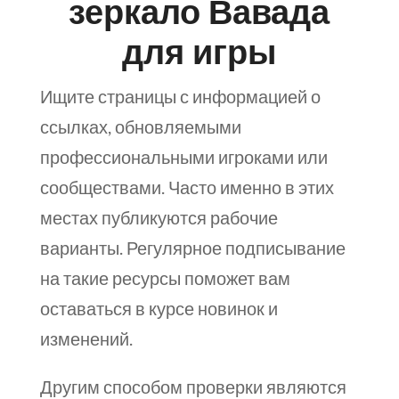
зеркало Вавада
для игры
Ищите страницы с информацией о
ссылках, обновляемыми
профессиональными игроками или
сообществами. Часто именно в этих
местах публикуются рабочие
варианты. Регулярное подписывание
на такие ресурсы поможет вам
оставаться в курсе новинок и
изменений.
Другим способом проверки являются