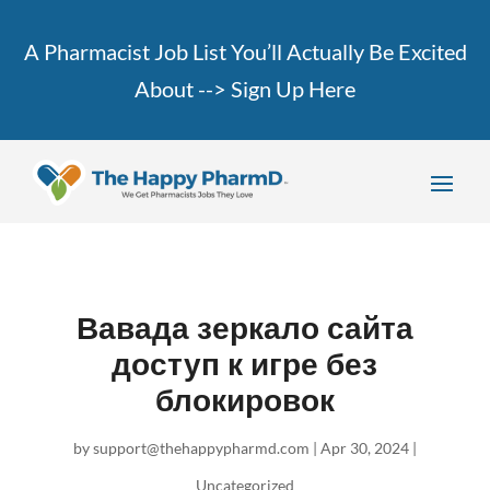
A Pharmacist Job List You’ll Actually Be Excited
About -->
Sign Up Here
Вавада зеркало сайта
доступ к игре без
блокировок
by
support@thehappypharmd.com
|
Apr 30, 2024
|
Uncategorized