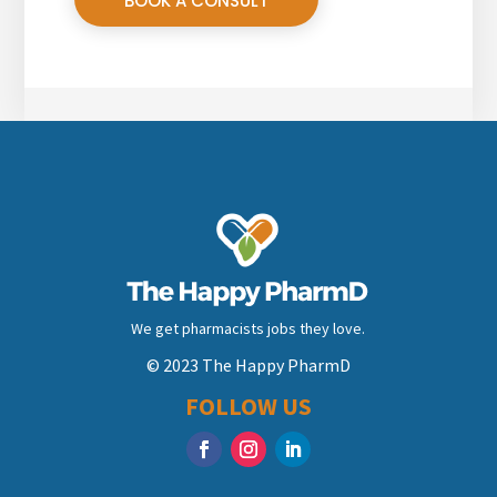
BOOK A CONSULT
We get pharmacists jobs they love.
© 2023 The Happy PharmD
FOLLOW US