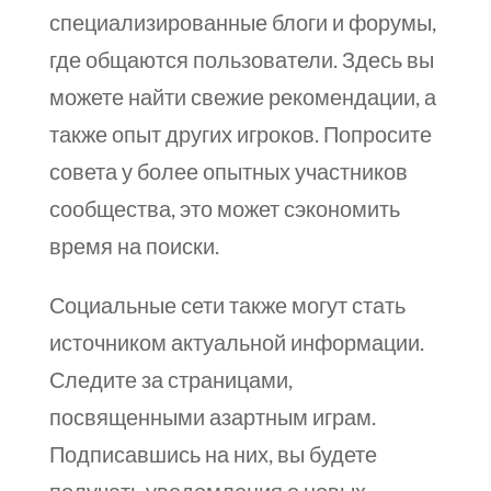
специализированные блоги и форумы,
где общаются пользователи. Здесь вы
можете найти свежие рекомендации, а
также опыт других игроков. Попросите
совета у более опытных участников
сообщества, это может сэкономить
время на поиски.
Социальные сети также могут стать
источником актуальной информации.
Следите за страницами,
посвященными азартным играм.
Подписавшись на них, вы будете